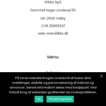
web:
www.klikko.dk
Menu
Reklame
På vores website bruges cookies til at huske dine
Om oss
indstillinger, statistik og personalisering af indhold og
Cookies
annoncer. Denne information deles med tredjepart. Ved
fortsat brug af websiden godkender du cookiepolitikken.
Kontakt Oss
Ok
Privatlivspolitik
Sitemap