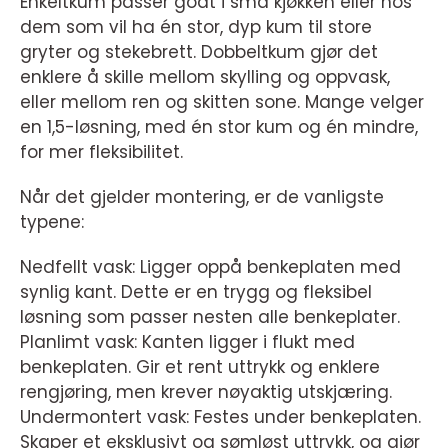
Enkeltkum passer godt i små kjøkken eller hos
dem som vil ha én stor, dyp kum til store
gryter og stekebrett. Dobbeltkum gjør det
enklere å skille mellom skylling og oppvask,
eller mellom ren og skitten sone. Mange velger
en 1,5-løsning, med én stor kum og én mindre,
for mer fleksibilitet.
Når det gjelder montering, er de vanligste
typene:
Nedfellt vask: Ligger oppå benkeplaten med
synlig kant. Dette er en trygg og fleksibel
løsning som passer nesten alle benkeplater.
Planlimt vask: Kanten ligger i flukt med
benkeplaten. Gir et rent uttrykk og enklere
rengjøring, men krever nøyaktig utskjæring.
Undermontert vask: Festes under benkeplaten.
Skaper et eksklusivt og sømløst uttrykk, og gjør