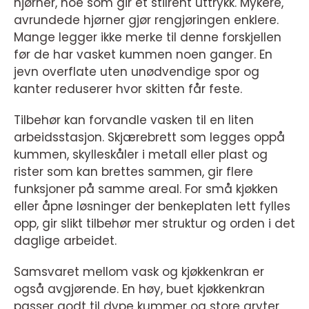
hjørner, noe som gir et stilrent uttrykk. Mykere,
avrundede hjørner gjør rengjøringen enklere.
Mange legger ikke merke til denne forskjellen
før de har vasket kummen noen ganger. En
jevn overflate uten unødvendige spor og
kanter reduserer hvor skitten får feste.
Tilbehør kan forvandle vasken til en liten
arbeidsstasjon. Skjærebrett som legges oppå
kummen, skylleskåler i metall eller plast og
rister som kan brettes sammen, gir flere
funksjoner på samme areal. For små kjøkken
eller åpne løsninger der benkeplaten lett fylles
opp, gir slikt tilbehør mer struktur og orden i det
daglige arbeidet.
Samsvaret mellom vask og kjøkkenkran er
også avgjørende. En høy, buet kjøkkenkran
passer godt til dype kummer og store gryter,