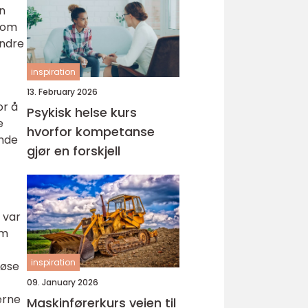
en
 som
Andre
inspiration
13. February 2026
or å
Psykisk helse kurs
e
hvorfor kompetanse
ende
gjør en forskjell
 var
om
inspiration
løse
09. January 2026
erne
Maskinførerkurs veien til