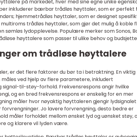
høyttalere på markedet, hver med sine egne unike egensk
er inkluderer bærbar trådløs høyttaler, som er perfekt 
ndørs; hjemmetrådløs høyttaler, som er designet spesifik
g multiroms trådløs høyttaler, som gjør det mulig å koble f
en sømløs lydopplevelse. Populære merker som Sonos, B
rådløse høyttalere som passer til ulike behov og budsjette
nger om trådløse høyttalere
er, er det flere faktorer du bør ta i betraktning. En viktig
n måles ved hjelp av flere parametere, inkludert
 signal-til-støy-forhold. Frekvensrespons angir hvilke
engi, og en bred frekvensrespons er ønskelig for en mer
ning måler hvor nøyaktig høyttaleren gjengir lydsignalet
er forvrengninger. Jo lavere forvrengning, desto bedre er
rhold måler forholdet mellom ønsket lyd og uønsket støy, o
ere og klarere vil lyden være.
er batterilevetiden. Bærbar trådløs høyttaler er avhengig