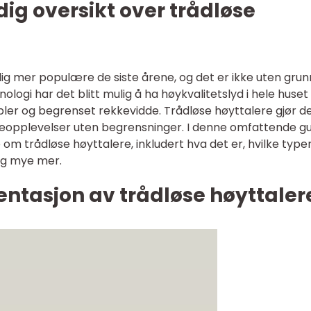
ig oversikt over trådløse
dig mer populære de siste årene, og det er ikke uten grun
ogi har det blitt mulig å ha høykvalitetslyd i hele huset
bler og begrenset rekkevidde. Trådløse høyttalere gjør d
tteopplevelser uten begrensninger. I denne omfattende g
te om trådløse høyttalere, inkludert hva det er, hvilke type
og mye mer.
ntasjon av trådløse høyttaler