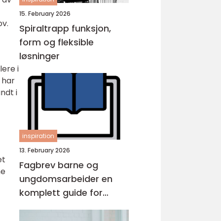
15. February 2026
ov.
Spiraltrapp funksjon,
form og fleksible
løsninger
ere i
 har
ndt i
inspiration
13. February 2026
et
Fagbrev barne og
ne
ungdomsarbeider en
komplett guide for
voksne