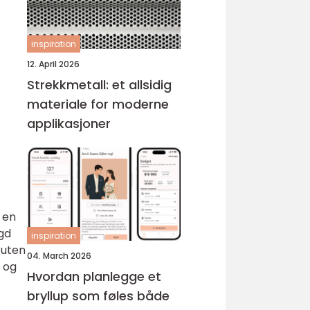
inspiration
12. April 2026
Strekkmetall: et allsidig
materiale for moderne
applikasjoner
 en
ygd
inspiration
 uten
04. March 2026
m og
Hvordan planlegge et
bryllup som føles både