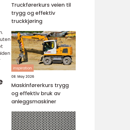
Truckførerkurs veien til
trygg og effektiv
truckkjøring
n.
 uten
et
uiden
r
inspiration
08. May 2026
e
Maskinførerkurs trygg
og effektiv bruk av
anleggsmaskiner