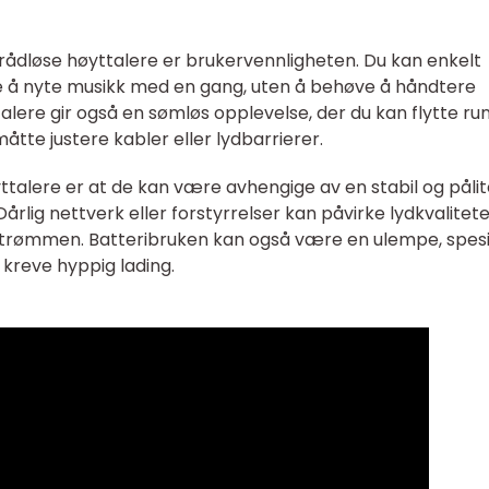
rådløse høyttalere er brukervennligheten. Du kan enkelt
ne å nyte musikk med en gang, uten å behøve å håndtere
alere gir også en sømløs opplevelse, der du kan flytte run
måtte justere kabler eller lydbarrierer.
talere er at de kan være avhengige av en stabil og pålit
 Dårlig nettverk eller forstyrrelser kan påvirke lydkvalitet
kstrømmen. Batteribruken kan også være en ulempe, spesi
kreve hyppig lading.