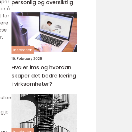
aper
personlig og oversiktlig
for å
t for
lere
ose
r.
inspiration
15. February 2026
Hva er lms og hvordan
skaper det bedre læring
i virksomheter?
 uten
g jo
 av
inspiration