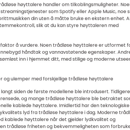
trådløse høyttalere handler om tilkoblingsmuligheter. No
 streamingstjenester som Spotify eller Apple Music, noe
avorittmusikken din uten å måtte bruke en ekstern enhet. 
temmekontroll, slik at du kan styre høyttaleren med
 faktor å vurdere. Noen trådløse høyttalere er utformet f
innebygd håndtak og vannavstøtende egenskaper. Andr
 sømløst inn i hjemmet ditt, med stilige og moderne utse
r og ulemper med forskjellige trådløse høyttalere
angt siden de første modellene ble introdusert. Tidligere
grensede, og mange trådløse høyttalere ble betraktet s
jonelle kablede høyttalere. Imidlertid har den teknologiske
øykvalitets lyd fra trådløse høyttalere i dag. Moderne tråd
 kablede høyttalere når det gjelder lydkvalitet og
 den trådløse friheten og bekvemmeligheten som forbruk