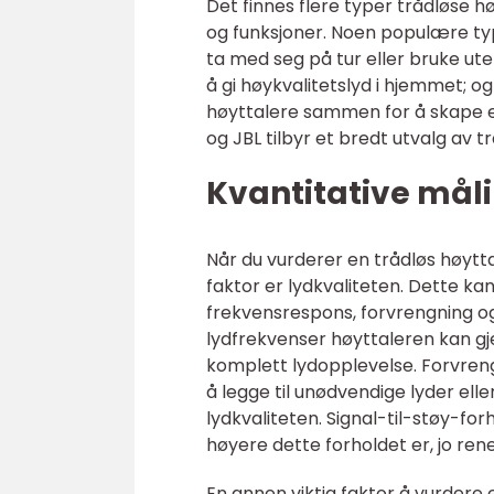
Det finnes flere typer trådløse 
og funksjoner. Noen populære typ
ta med seg på tur eller bruke ute
å gi høykvalitetslyd i hjemmet; o
høyttalere sammen for å skape 
og JBL tilbyr et bredt utvalg av t
Kvantitative måli
Når du vurderer en trådløs høyttal
faktor er lydkvaliteten. Dette ka
frekvensrespons, forvrengning og
lydfrekvenser høyttaleren kan gj
komplett lydopplevelse. Forvreng
å legge til unødvendige lyder ell
lydkvaliteten. Signal-til-støy-fo
høyere dette forholdet er, jo ren
En annen viktig faktor å vurdere 