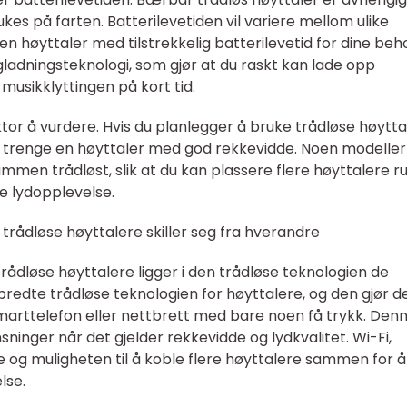
rukes på farten. Batterilevetiden vil variere mellom ulike
 en høyttaler med tilstrekkelig batterilevetid for dine beh
ladningsteknologi, som gjør at du raskt kan lade opp
musikklyttingen på kort tid.
tor å vurdere. Hvis du planlegger å bruke trådløse høyttal
 du trenge en høyttaler med god rekkevidde. Noen modeller
ammen trådløst, slik at du kan plassere flere høyttalere ru
 lydopplevelse.
 trådløse høyttalere skiller seg fra hverandre
trådløse høyttalere ligger i den trådløse teknologien de
bredte trådløse teknologien for høyttalere, og den gjør d
 smarttelefon eller nettbrett med bare noen få trykk. Den
sninger når det gjelder rekkevidde og lydkvalitet. Wi-Fi,
e og muligheten til å koble flere høyttalere sammen for å
lse.