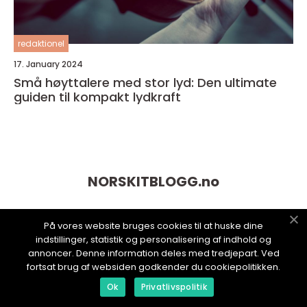
redaktionel
17. January 2024
Små høyttalere med stor lyd: Den ultimate
guiden til kompakt lydkraft
NORSKITBLOGG.
no
På vores website bruges cookies til at huske dine
indstillinger, statistik og personalisering af indhold og
annoncer. Denne information deles med tredjepart. Ved
fortsat brug af websiden godkender du cookiepolitikken.
Ok
Privatlivspolitik