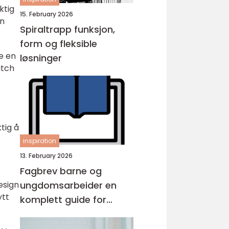
ktig
15. February 2026
en
Spiraltrapp funksjon,
form og fleksible
ge en
løsninger
atch
tig å
inspiration
13. February 2026
Fagbrev barne og
ungdomsarbeider en
esign
ytt
komplett guide for
voksne