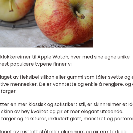
er klokkereimer til Apple Watch, hver med sine egne unike
est populære typene finner vi:
laget av fleksibel silikon eller gummi som tåler svette og 
ktive mennesker. De er vanntette og enkle å rengjøre, og 
 farger.
ter en mer klassisk og sofistikert stil, er skinnreimer et id
e skinn av høy kvalitet og gir et mer elegant utseende.
 farger og teksturer, inkludert glatt, mønstret og perforer
laget av rustfritt stål eller aluminium og gir en sterk og