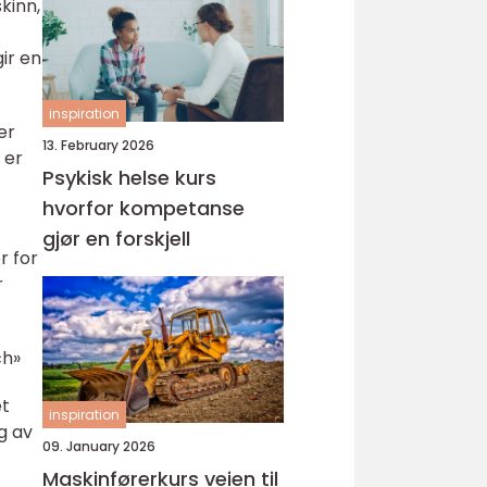
kinn,
ir en
inspiration
er
13. February 2026
 er
Psykisk helse kurs
hvorfor kompetanse
gjør en forskjell
r for
r
ch»
et
inspiration
g av
09. January 2026
Maskinførerkurs veien til