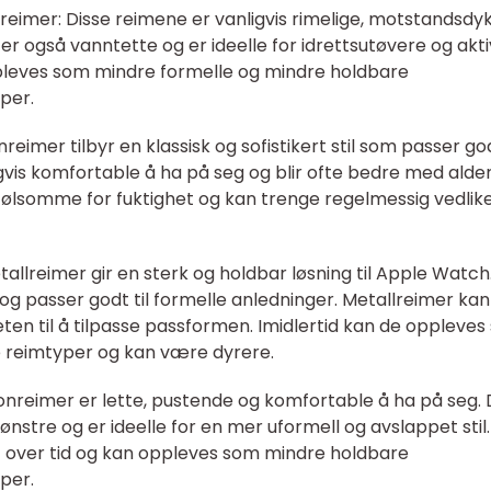
reimer: Disse reimene er vanligvis rimelige, motstandsdy
 er også vanntette og er ideelle for idrettsutøvere og akt
pleves som mindre formelle og mindre holdbare
per.
reimer tilbyr en klassisk og sofistikert stil som passer god
gvis komfortable å ha på seg og blir ofte bedre med alde
følsomme for fuktighet og kan trenge regelmessig vedlik
allreimer gir en sterk og holdbar løsning til Apple Watch
og passer godt til formelle anledninger. Metallreimer kan
ten til å tilpasse passformen. Imidlertid kan de oppleve
reimtyper og kan være dyrere.
onreimer er lette, pustende og komfortable å ha på seg.
ønstre og er ideelle for en mer uformell og avslappet stil.
itt over tid og kan oppleves som mindre holdbare
per.