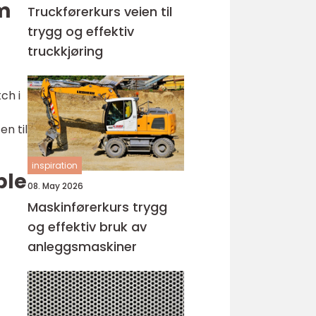
im
Truckførerkurs veien til
trygg og effektiv
truckkjøring
ch i
en til
inspiration
ple
08. May 2026
Maskinførerkurs trygg
og effektiv bruk av
anleggsmaskiner