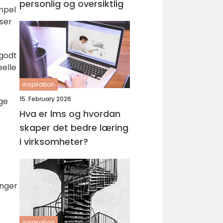
personlig og oversiktlig
empel
sser
 godt
eelle
inspiration
15. February 2026
ige
Hva er lms og hvordan
skaper det bedre læring
i virksomheter?
inger
inspiration