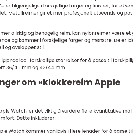
 er tilgjengelige i forskjellige farger og finisher, for eks
let. Metallreimer gir et mer profesjonelt utseende og pa
 mer allsidig og behagelig reim, kan nylonreimer være et
tende og kommer i forskjellige farger og mønstre. De er id
 og avslappet stil.
jengelige i forskjellige størrelser for å passe til forskjell
dert 38/40 mm og 42/44 mm.
inger om «klokkereim Apple
pple Watch, er det viktig å vurdere flere kvantitative mål
mfort. Dette inkluderer:
pple Watch kommer vanligvis i flere lengder for å passe til