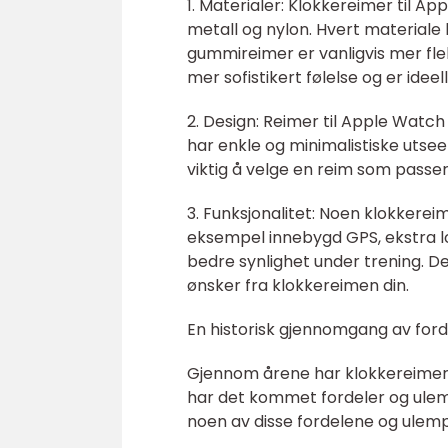
1. Materialer: Klokkereimer til Ap
metall og nylon. Hvert materiale 
gummireimer er vanligvis mer fl
mer sofistikert følelse og er idee
2. Design: Reimer til Apple Watch
har enkle og minimalistiske utse
viktig å velge en reim som passer 
3. Funksjonalitet: Noen klokkereim
eksempel innebygd GPS, ekstra lo
bedre synlighet under trening. Det
ønsker fra klokkereimen din.
En historisk gjennomgang av for
Gjennom årene har klokkereimer 
har det kommet fordeler og ulem
noen av disse fordelene og ulem