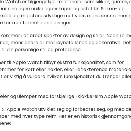
ple Watch er tilgjengelige i materialer som silikon, gummi, s
har sine egne unike egenskaper og estetikk. Silikon- og
eksible og motstandsdyktige mot vær, mens skinnreimer g
lle for mer formelle anledninger.
 kommer i et bredt spekter av design og stiler. Noen reim
ende, mens andre er mer iøynefallende og dekorative. Det
til din personlige stil og preferanse.
er til Apple Watch tilbyr ekstra funksjonalitet, som for
mmer for kort eller nøkler, eller reflekterende materiale
 er viktig å vurdere hvilken funksjonalitet du trenger elle
deler og ulemper med forskjellige «klokkereim Apple Wat
til Apple Watch utviklet seg og forbedret seg, og med d
per med hver type reim. Her er en historisk gjennomgan
pene: