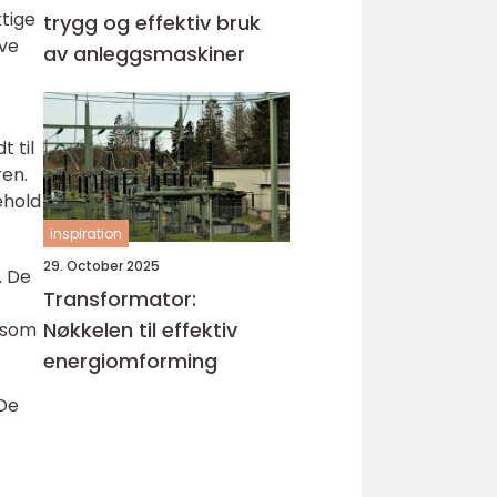
ktige
trygg og effektiv bruk
ive
av anleggsmaskiner
t til
ren.
ehold
inspiration
29. October 2025
. De
Transformator:
Nøkkelen til effektiv
s som
energiomforming
 De