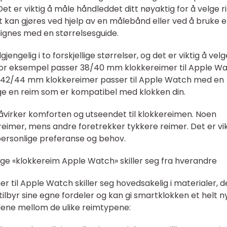
Det er viktig å måle håndleddet ditt nøyaktig for å velge ri
 kan gjøres ved hjelp av en målebånd eller ved å bruke 
gnes med en størrelsesguide.
engelig i to forskjellige størrelser, og det er viktig å vel
. For eksempel passer 38/40 mm klokkereimer til Apple W
42/44 mm klokkereimer passer til Apple Watch med en
ge en reim som er kompatibel med klokken din.
åvirker komforten og utseendet til klokkereimen. Noen
imer, mens andre foretrekker tykkere reimer. Det er vik
 personlige preferanse og behov.
lige «klokkereim Apple Watch» skiller seg fra hverandre
er til Apple Watch skiller seg hovedsakelig i materialer, d
tilbyr sine egne fordeler og kan gi smartklokken et helt n
llene mellom de ulike reimtypene: