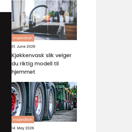
inspiration
01. June 2026
Kjøkkenvask slik velger
du riktig modell til
hjemmet
inspiration
14. May 2026