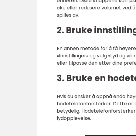
enheten. Disse knappene kan just
øke eller redusere volumet ved 
spilles av.
2. Bruke innstilli
En annen metode for å få høyere l
«Innstillinger» og velg «Lyd og v
eller tilpasse den etter dine pref
3. Bruke en hodet
Hvis du ønsker å oppnå enda høye
hodetelefonforsterker. Dette er 
betydelig. Hodetelefonforsterkere 
lydopplevelse.