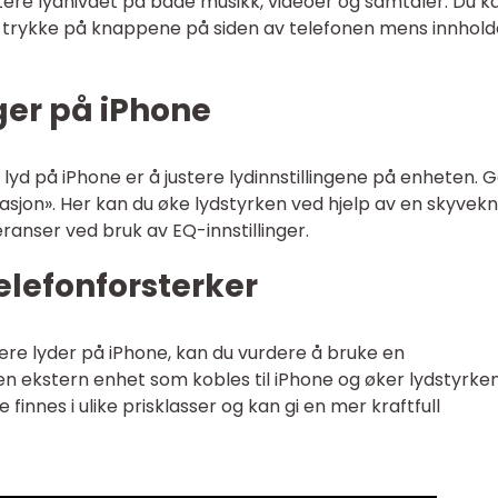
ere lydnivået på både musikk, videoer og samtaler. Du k
å trykke på knappene på siden av telefonen mens innhold
nger på iPhone
yd på iPhone er å justere lydinnstillingene på enheten. Gå
ibrasjon». Her kan du øke lydstyrken ved hjelp av en skyve
eranser ved bruk av EQ-innstillinger.
elefonforsterker
re lyder på iPhone, kan du vurdere å bruke en
en ekstern enhet som kobles til iPhone og øker lydstyrke
finnes i ulike prisklasser og kan gi en mer kraftfull