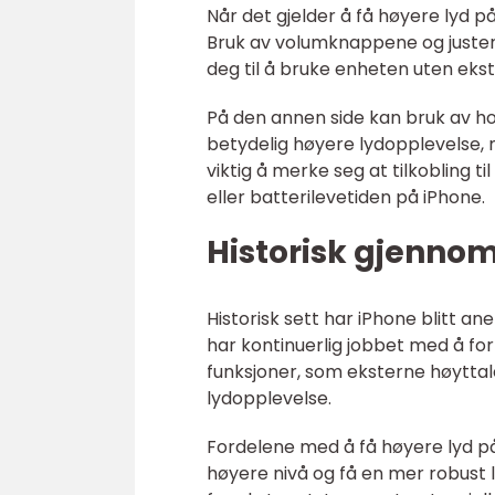
Når det gjelder å få høyere lyd p
Bruk av volumknappene og justerin
deg til å bruke enheten uten ekst
På den annen side kan bruk av ho
betydelig høyere lydopplevelse, m
viktig å merke seg at tilkobling 
eller batterilevetiden på iPhone.
Historisk gjenno
Historisk sett har iPhone blitt an
har kontinuerlig jobbet med å fo
funksjoner, som eksterne høyttal
lydopplevelse.
Fordelene med å få høyere lyd p
høyere nivå og få en mer robus