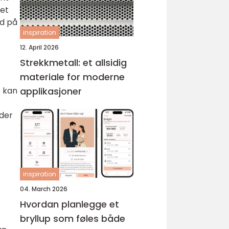
met
yd på
inspiration
12. April 2026
Strekkmetall: et allsidig
materiale for moderne
e kan
applikasjoner
oder
inspiration
04. March 2026
Hvordan planlegge et
bryllup som føles både