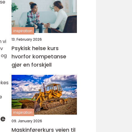
lse
inspiration
13. February 2026
 vi
Psykisk helse kurs
av
 og
hvorfor kompetanse
gjør en forskjell
økes
e
inspiration
ne
09. January 2026
Maskinførerkurs veien til