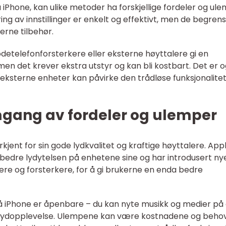
å iPhone, kan ulike metoder ha forskjellige fordeler og ule
g av innstillinger er enkelt og effektivt, men de begren
erne tilbehør.
detelefonforsterkere eller eksterne høyttalere gi en
en det krever ekstra utstyr og kan bli kostbart. Det er 
til eksterne enheter kan påvirke den trådløse funksjonalite
mgang av fordeler og ulemper
erkjent for sin gode lydkvalitet og kraftige høyttalere. App
rbedre lydytelsen på enhetene sine og har introdusert ny
ere og forsterkere, for å gi brukerne en enda bedre
å iPhone er åpenbare – du kan nyte musikk og medier på 
t lydopplevelse. Ulempene kan være kostnadene og beho