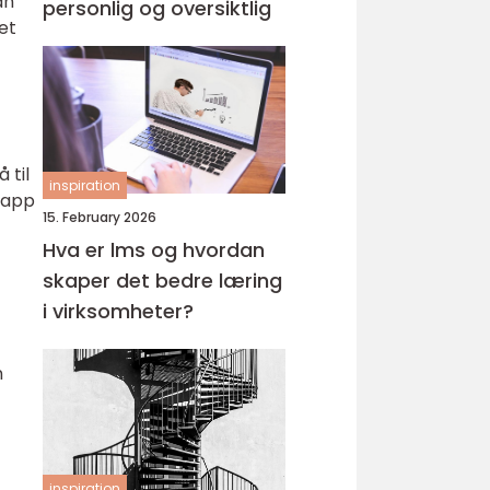
an
personlig og oversiktlig
et
 til
inspiration
knapp
15. February 2026
Hva er lms og hvordan
skaper det bedre læring
i virksomheter?
n
inspiration