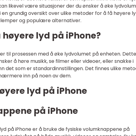
 kan likevel være situasjoner der du ønsker å øke lydvolu
gi en grundig oversikt over ulike metoder for å få høyere l
 ulemper og populære alternativer.
å høyere lyd på iPhone?
rer til prosessen med å øke lydvolumet på enheten. Dett
nsker å høre musikk, se filmer eller videoer, eller snakke i
n det som er standardinnstillingen. Det finnes ulike met
gå nærmere inn på noen av dem.
høyere lyd på iPhone
appene på iPhone
lyd på iPhone er å bruke de fysiske volumknappene på