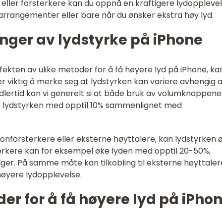
e eller forsterkere kan du oppnå en kraftigere lydoppleve
sarrangementer eller bare når du ønsker ekstra høy lyd.
nger av lydstyrke på iPhone
ffekten av ulike metoder for å få høyere lyd på iPhone, kan
er viktig å merke seg at lydstyrken kan variere avhengig 
idlertid kan vi generelt si at både bruk av volumknappene
øke lydstyrken med opptil 10% sammenlignet med
fonforsterkere eller eksterne høyttalere, kan lydstyrken 
erkere kan for eksempel øke lyden med opptil 20-50%,
lger. På samme måte kan tilkobling til eksterne høyttaler
 høyere lydopplevelse.
der for å få høyere lyd på iPho