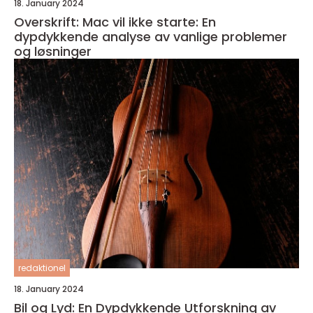
18. January 2024
Overskrift: Mac vil ikke starte: En
dypdykkende analyse av vanlige problemer
og løsninger
redaktionel
18. January 2024
Bil og Lyd: En Dypdykkende Utforskning av