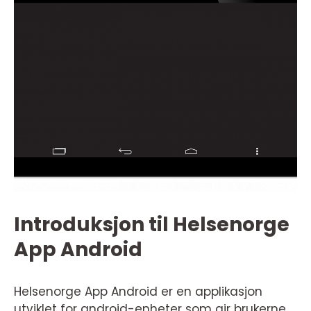
Introduksjon til Helsenorge
App Android
Helsenorge App Android er en applikasjon
utviklet for android-enheter som gir brukerne