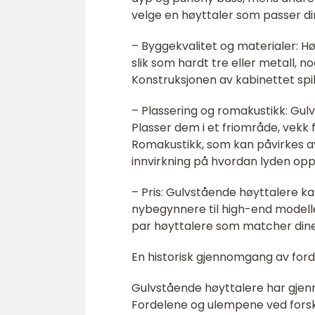
velge en høyttaler som passer d
– Byggekvalitet og materialer: Høy
slik som hardt tre eller metall, n
Konstruksjonen av kabinettet spill
– Plassering og romakustikk: Gul
Plasser dem i et friområde, vekk 
Romakustikk, som kan påvirkes a
innvirkning på hvordan lyden opp
– Pris: Gulvstående høyttalere kan 
nybegynnere til high-end modelle
par høyttalere som matcher dine
En historisk gjennomgang av ford
Gulvstående høyttalere har gjen
Fordelene og ulempene ved forskje