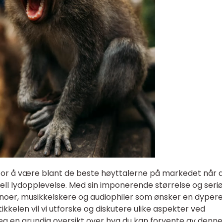
 for å være blant de beste høyttalerne på markedet når 
ell lydopplevelse. Med sin imponerende størrelse og seri
kinoer, musikkelskere og audiophiler som ønsker en dyper
kkelen vil vi utforske og diskutere ulike aspekter ved
deg en grundig oversikt over hva du kan forvente av denn