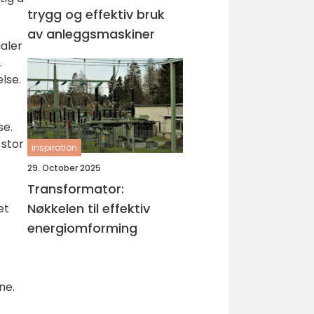
trygg og effektiv bruk
av anleggsmaskiner
ialer
.
else.
se.
 stor
inspiration
29. October 2025
Transformator:
Nøkkelen til effektiv
et
energiomforming
ne.