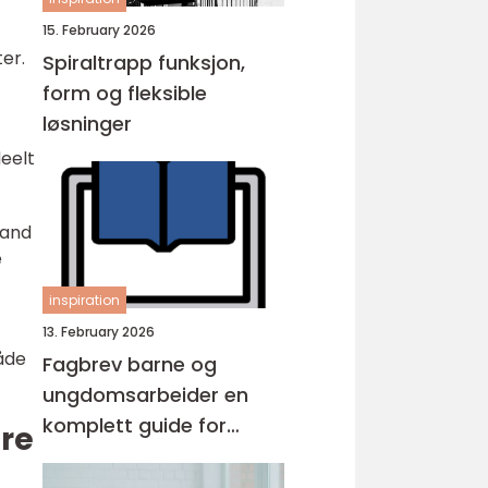
15. February 2026
er.
Spiraltrapp funksjon,
form og fleksible
løsninger
deelt
tand
e
inspiration
13. February 2026
både
Fagbrev barne og
ungdomsarbeider en
komplett guide for
re
voksne