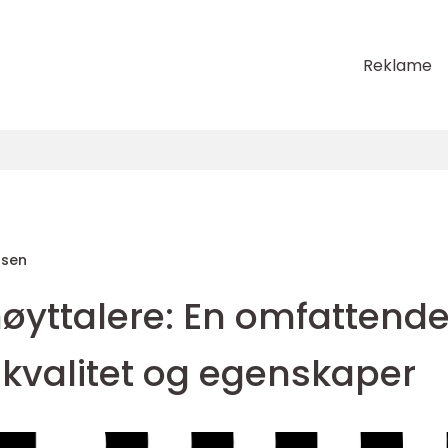
Reklame
nsen
øyttalere: En omfattend
dkvalitet og egenskaper