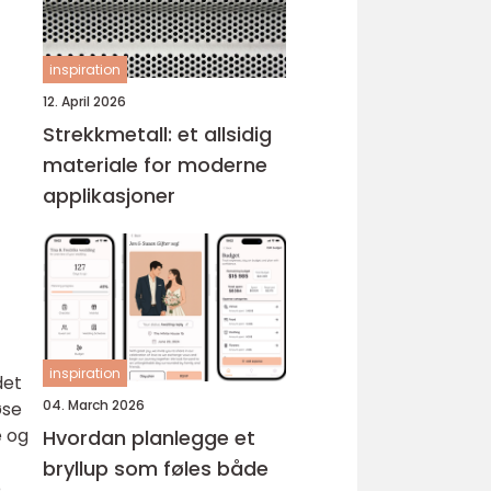
inspiration
12. April 2026
Strekkmetall: et allsidig
materiale for moderne
applikasjoner
inspiration
det
04. March 2026
øse
e og
Hvordan planlegge et
bryllup som føles både
e