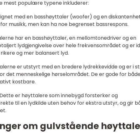
e mest populære typene inkluderer:
esignet med en basshøyttaler (woofer) og en diskantenhet
e for musikk, men kan ha noe begrenset bassrespons.
talerne har en basshøyttaler, en mellomtonedriver og en
etaljert lydgjengivelse over hele frekvensområdet og er i
rikere og mer balansert lyd.
talerne er utstyrt med en bredere lydrekkevidde og er i s
enfor det menneskelige hørselområdet. De er gode for båd
ativt kostbare.
 Dette er høyttalere som innebygd forsterker og
ekte til en lydkilde uten behov for ekstra utstyr, og gir 
et.
inger om gulvstående høyttale