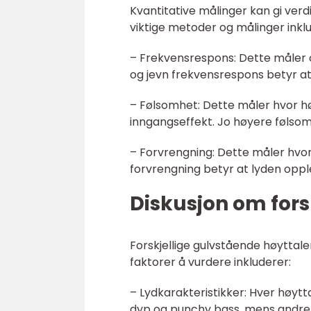
Kvantitative målinger kan gi verd
viktige metoder og målinger inkl
– Frekvensrespons: Dette måler 
og jevn frekvensrespons betyr at h
– Følsomhet: Dette måler hvor hø
inngangseffekt. Jo høyere følso
– Forvrengning: Dette måler hvor 
forvrengning betyr at lyden oppl
Diskusjon om fors
Forskjellige gulvstående høyttale
faktorer å vurdere inkluderer:
– Lydkarakteristikker: Hver høytta
dyp og punchy bass, mens andre gi