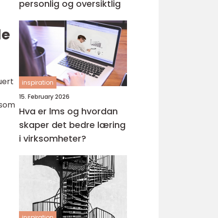
personlig og oversiktlig
de
uert
inspiration
15. February 2026
 som
Hva er lms og hvordan
skaper det bedre læring
i virksomheter?
inspiration