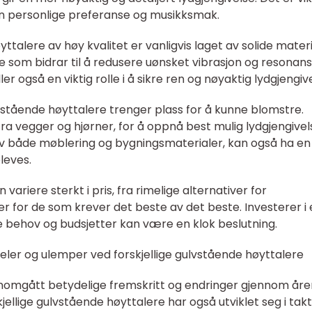
in personlige preferanse og musikksmak.
ttalere av høy kvalitet er vanligvis laget av solide mater
oe som bidrar til å redusere uønsket vibrasjon og resonans
er også en viktig rolle i å sikre ren og nøyaktig lydgjengiv
vstående høyttalere trenger plass for å kunne blomstre.
fra vegger og hjørner, for å oppnå best mulig lydgjengivel
v både møblering og bygningsmaterialer, kan også ha en
leves.
variere sterkt i pris, fra rimelige alternativer for
r for de som krever det beste av det beste. Investerer i 
 behov og budsjetter kan være en klok beslutning.
eler og ulemper ved forskjellige gulvstående høyttalere
nomgått betydelige fremskritt og endringer gjennom åre
llige gulvstående høyttalere har også utviklet seg i takt