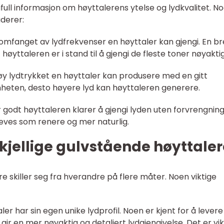
ifull informasjon om høyttalerens ytelse og lydkvalitet. N
uderer:
omfanget av lydfrekvenser en høyttaler kan gjengi. En b
øyttaleren er i stand til å gjengi de fleste toner nøyaktig
y lydtrykket en høyttaler kan produsere med en gitt
mheten, desto høyere lyd kan høyttaleren generere.
godt høyttaleren klarer å gjengi lyden uten forvrengning
eves som renere og mer naturlig.
kjellige gulvstående høyttaler
re skiller seg fra hverandre på flere måter. Noen viktige
ler har sin egen unike lydprofil. Noen er kjent for å levere
r en mer nøyaktig og detaljert lydgjengivelse. Det er vik