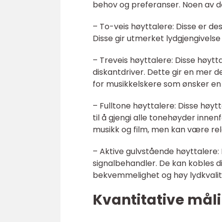
behov og preferanser. Noen av d
– To-veis høyttalere: Disse er d
Disse gir utmerket lydgjengivels
– Treveis høyttalere: Disse høyt
diskantdriver. Dette gir en mer d
for musikkelskere som ønsker en 
– Fulltone høyttalere: Disse høyt
til å gjengi alle tonehøyder inn
musikk og film, men kan være rel
– Aktive gulvstående høyttalere:
signalbehandler. De kan kobles dir
bekvemmelighet og høy lydkvalit
Kvantitative mål