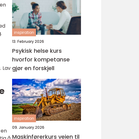
oen
red
.
inspiration
13. February 2026
Psykisk helse kurs
hvorfor kompetanse
gjør en forskjell
. Lav
e
inspiration
09. January 2026
 en
Maskinførerkurs veien til
tig å