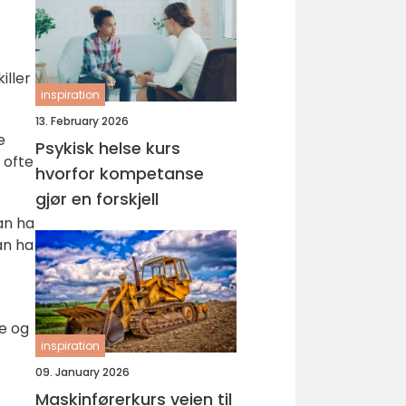
iller
inspiration
13. February 2026
e
Psykisk helse kurs
 ofte
hvorfor kompetanse
gjør en forskjell
an ha
an ha
re og
inspiration
09. January 2026
Maskinførerkurs veien til