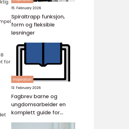
ktig
15. February 2026
Spiraltrapp funksjon,
empel
form og fleksible
e
løsninger
GB
t for
inspiration
13. February 2026
Fagbrev barne og
ungdomsarbeider en
komplett guide for
det
voksne