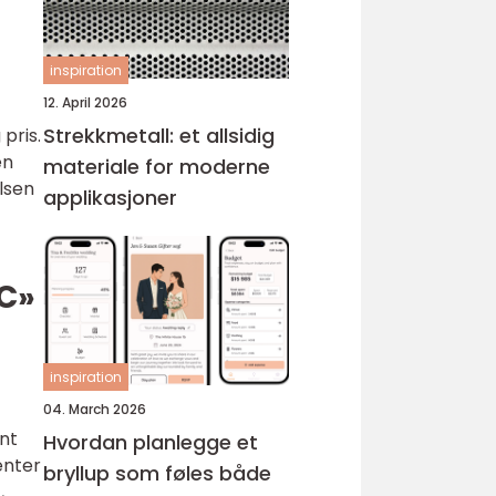
inspiration
12. April 2026
Strekkmetall: et allsidig
pris.
en
materiale for moderne
lsen
applikasjoner
PC»
inspiration
04. March 2026
nt
Hvordan planlegge et
enter
bryllup som føles både
,