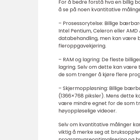
For å bedre forstå hva en billig bæ
å se på noen kvantitative målinge
– Prosessorytelse: Billige bærba
Intel Pentium, Celeron eller AMD
databehandling, men kan være be
fleroppgavekjøring.
– RAM og lagring: De fleste bil
lagring. Selv om dette kan være 
de som trenger å kjøre flere pro
– Skjermoppløsning: Billige bærb
(1366×768 piksler). Mens dette ka
være mindre egnet for de som tr
høyoppløselige videoer.
Selv om kvantitative målinger kan
viktig å merke seg at bruksoppl
programvareoptimalisering og by