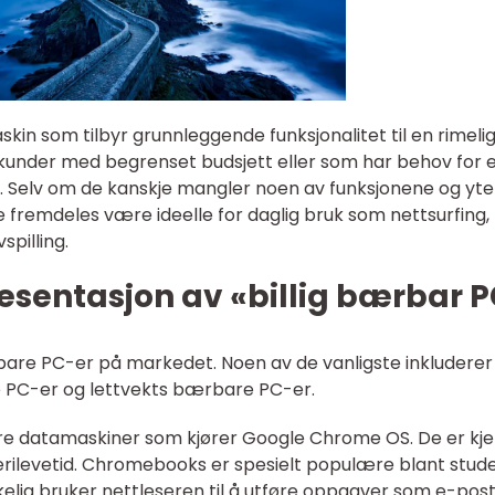
kin som tilbyr grunnleggende funksjonalitet til en rimelig 
 kunder med begrenset budsjett eller som har behov for 
s. Selv om de kanskje mangler noen av funksjonene og yte
e fremdeles være ideelle for daglig bruk som nettsurfing,
pilling.
esentasjon av «billig bærbar 
ærbare PC-er på markedet. Noen av de vanligste inkluderer
PC-er og lettvekts bærbare PC-er.
e datamaskiner som kjører Google Chrome OS. De er kje
tterilevetid. Chromebooks er spesielt populære blant stud
lig bruker nettleseren til å utføre oppgaver som e-post