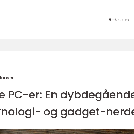
Reklame
Hansen
re PC-er: En dybdegåend
eknologi- og gadget-nerd