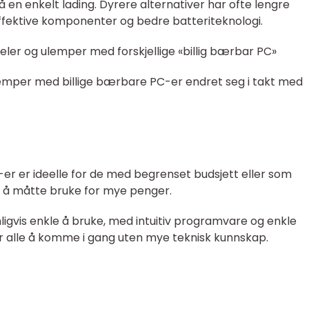
på en enkelt lading. Dyrere alternativer har ofte lengre
ffektive komponenter og bedre batteriteknologi.
eler og ulemper med forskjellige «billig bærbar PC»
lemper med billige bærbare PC-er endret seg i takt med
C-er er ideelle for de med begrenset budsjett eller som
 å måtte bruke for mye penger.
ligvis enkle å bruke, med intuitiv programvare og enkle
or alle å komme i gang uten mye teknisk kunnskap.