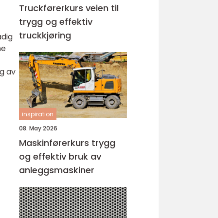
Truckførerkurs veien til
trygg og effektiv
truckkjøring
adig
ne
ng av
inspiration
08. May 2026
Maskinførerkurs trygg
og effektiv bruk av
anleggsmaskiner