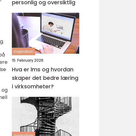
personlig og oversiktlig
g.
inspiration
på
15. February 2026
rere
Hva er lms og hvordan
ise
skaper det bedre læring
i virksomheter?
P og
nell
inspiration