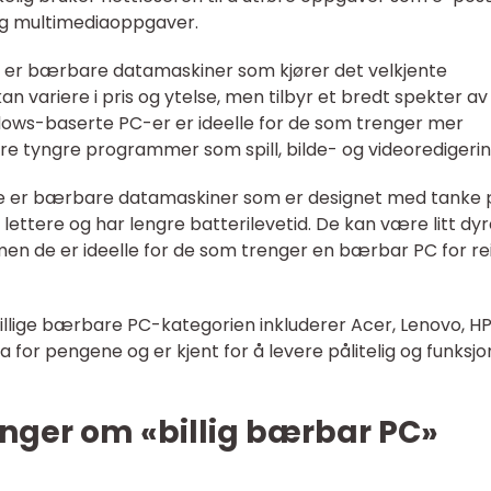
og multimediaoppgaver.
 er bærbare datamaskiner som kjører det velkjente
 variere i pris og ytelse, men tilbyr et bredt spekter av
dows-baserte PC-er er ideelle for de som trenger mer
kjøre tyngre programmer som spill, bilde- og videoredigerin
se er bærbare datamaskiner som er designet med tanke 
, lettere og har lengre batterilevetid. De kan være litt dy
 men de er ideelle for de som trenger en bærbar PC for re
llige bærbare PC-kategorien inkluderer Acer, Lenovo, H
 for pengene og er kjent for å levere pålitelig og funksjo
inger om «billig bærbar PC»