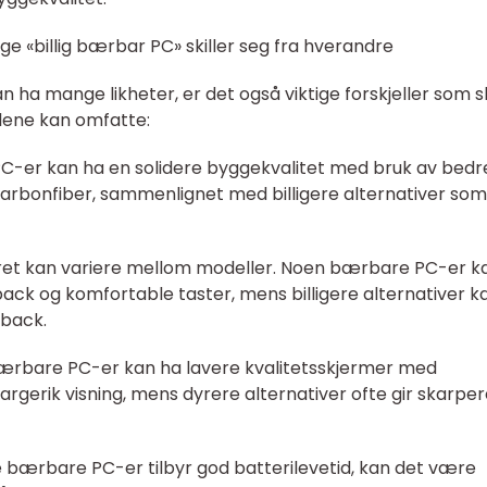
ige «billig bærbar PC» skiller seg fra hverandre
 ha mange likheter, er det også viktige forskjeller som sk
llene kan omfatte:
C-er kan ha en solidere byggekvalitet med bruk av bedr
karbonfiber, sammenlignet med billigere alternativer som
turet kan variere mellom modeller. Noen bærbare PC-er k
ack og komfortable taster, mens billigere alternativer k
dback.
 bærbare PC-er kan ha lavere kvalitetsskjermer med
rgerik visning, mens dyrere alternativer ofte gir skarpe
te bærbare PC-er tilbyr god batterilevetid, kan det være