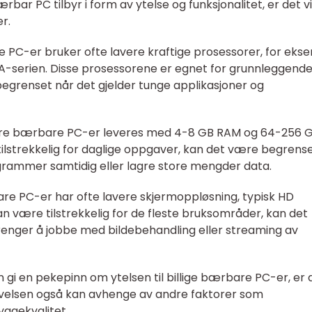
rbar PC tilbyr i form av ytelse og funksjonalitet, er det vi
r.
re PC-er bruker ofte lavere kraftige prosessorer, for eks
 A-serien. Disse prosessorene er egnet for grunnleggend
grenset når det gjelder tunge applikasjoner og
ligere bærbare PC-er leveres med 4-8 GB RAM og 64-256 
tilstrekkelig for daglige oppgaver, kan det være begrense
grammer samtidig eller lagre store mengder data.
are PC-er har ofte lavere skjermoppløsning, typisk HD
n være tilstrekkelig for de fleste bruksområder, kan det
enger å jobbe med bildebehandling eller streaming av
 gi en pekepinn om ytelsen til billige bærbare PC-er, er 
evelsen også kan avhenge av andre faktorer som
ggekvalitet.