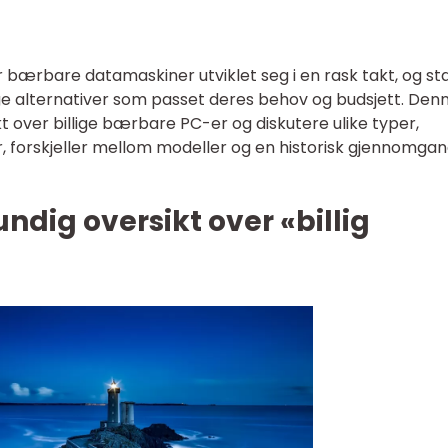
bærbare datamaskiner utviklet seg i en rask takt, og st
ge alternativer som passet deres behov og budsjett. Den
ikt over billige bærbare PC-er og diskutere ulike typer,
r, forskjeller mellom modeller og en historisk gjennomga
ndig oversikt over «billig