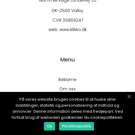
web:
www.klikko.dk
Menu
Reklame
Om oss
Cookies
På vores website bruges cookies til at huske dine
indstillinger, statistik og personalisering af indhold og
Kontakt Oss
annoncer. Denne information deles med tredjepart. Ved
Sitemap
fortsat brug af websiden godkender du cookiepolitikken.
Ok
Privatlivspolitik