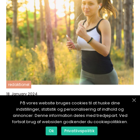
redaktionel
18. January 2024
Dårlig lyd på iPhone - En grundig analyse av
På vores website bruges cookies til at huske dine
problemet
indstillinger, statistik og personalisering af indhold og
annoncer. Denne information deles med tredjepart. Ved
fortsat brug af websiden godkender du cookiepolitikken.
Ok
Privatlivspolitik