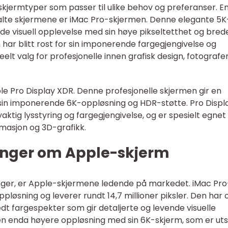
e skjermtyper som passer til ulike behov og preferanser. E
te skjermene er iMac Pro-skjermen. Denne elegante 5K
nde visuell opplevelse med sin høye pikseltetthet og bred
har blitt rost for sin imponerende fargegjengivelse og
deelt valg for profesjonelle innen grafisk design, fotografe
e Pro Display XDR. Denne profesjonelle skjermen gir en
 sin imponerende 6K-oppløsning og HDR-støtte. Pro Displ
tig lysstyring og fargegjengivelse, og er spesielt egnet 
imasjon og 3D-grafikk.
inger om Apple-skjerm
inger, er Apple-skjermene ledende på markedet. iMac Pro
løsning og leverer rundt 14,7 millioner piksler. Den har 
edt fargespekter som gir detaljerte og levende visuelle
 en enda høyere oppløsning med sin 6K-skjerm, som er uts