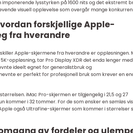
en imponerende lysstyrken på 1600 nits og det ekstremt 
 levende visuell opplevelse som overgår mange konkurren
vordan forskjellige Apple-
seg fra hverandre
 skiller Apple-skjermene fra hverandre er oppløsningen.
 5K-oppløsning, tar Pro Display XDR det enda lenger med 
evnte ideelt egnet for generalistbruk og
nevnte er perfekt for profesjonell bruk som krever en en
størrelsen. iMac Pro-skjermen er tilgjengelig i 21,5 og 27
n kommer i 32 tommer. For de som ønsker en sømløs vis
yr Apple også UltraFine-skjermer som kommer i størrelser
nnomgang av fordeler og ulemp