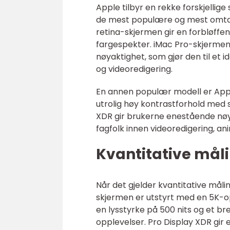
Apple tilbyr en rekke forskjellig
de mest populære og mest omtal
retina-skjermen gir en forbløffe
fargespekter. iMac Pro-skjermen 
nøyaktighet, som gjør den til et i
og videoredigering.
En annen populær modell er Appl
utrolig høy kontrastforhold med
XDR gir brukerne enestående nøyak
fagfolk innen videoredigering, an
Kvantitative mål
Når det gjelder kvantitative mål
skjermen er utstyrt med en 5K-opp
en lysstyrke på 500 nits og et br
opplevelser. Pro Display XDR gir