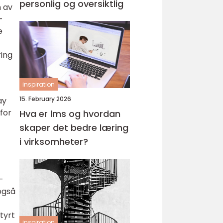
personlig og oversiktlig
n av
-
e
ring
inspiration
15. February 2026
ay
for
Hva er lms og hvordan
skaper det bedre læring
i virksomheter?
-
også
tyrt
inspiration