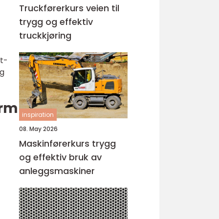
Truckførerkurs veien til
trygg og effektiv
truckkjøring
t-
og
erm
inspiration
08. May 2026
Maskinførerkurs trygg
og effektiv bruk av
anleggsmaskiner