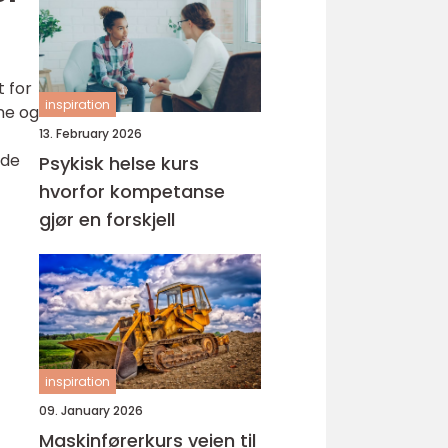
t for
inspiration
ene og
13. February 2026
ede
Psykisk helse kurs
hvorfor kompetanse
gjør en forskjell
inspiration
09. January 2026
Maskinførerkurs veien til