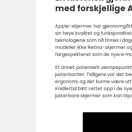
med forskjellige
Apple-skjermer har gjennomgått be
sin høye kvalitet og funksjonalit
teknologiene som nå finnes i da
modeller ikke Retina-skjermer o
fargespekteret som de nyere mo
Et annet potensielt ulempepunkt
justerbarhet. Tidligere var det b
ergonomi, og det kunne være utfo
imidlertid blitt rettet opp i de ny
justerbare skjermer som kan til