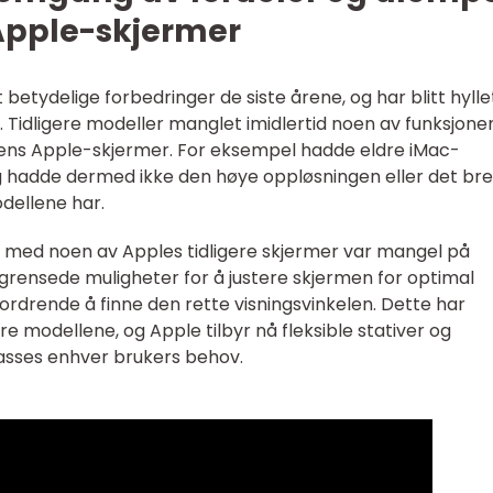
 Apple-skjermer
tydelige forbedringer de siste årene, og har blitt hylle
et. Tidligere modeller manglet imidlertid noen av funksjon
gens Apple-skjermer. For eksempel hadde eldre iMac-
g hadde dermed ikke den høye oppløsningen eller det br
dellene har.
 med noen av Apples tidligere skjermer var mangel på
egrensede muligheter for å justere skjermen for optimal
rdrende å finne den rette visningsvinkelen. Dette har
ere modellene, og Apple tilbyr nå fleksible stativer og
passes enhver brukers behov.