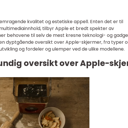
remragende kvalitet og estetiske appell. Enten det er til
 multimediainnhold, tilbyr Apple et bredt spekter av
r behovene til selv de mest kresne teknologi- og gadge
 en dyptgående oversikt over Apple-skjermer, fra typer 
 utvikling og fordeler og ulemper ved de ulike modellene.
undig oversikt over Apple-skj