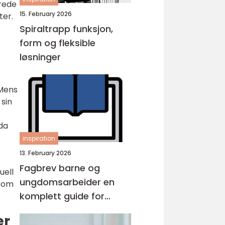
brede
15. February 2026
ter.
Spiraltrapp funksjon,
form og fleksible
løsninger
 Mens
sin
da
inspiration
13. February 2026
Fagbrev barne og
uell
ungdomsarbeider en
 som
komplett guide for
voksne
er