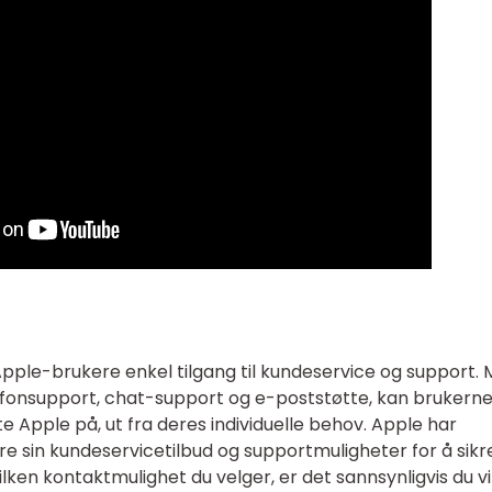
pple-brukere enkel tilgang til kundeservice og support.
efonsupport, chat-support og e-poststøtte, kan brukern
 Apple på, ut fra deres individuelle behov. Apple har
edre sin kundeservicetilbud og supportmuligheter for å sikr
lken kontaktmulighet du velger, er det sannsynligvis du vil