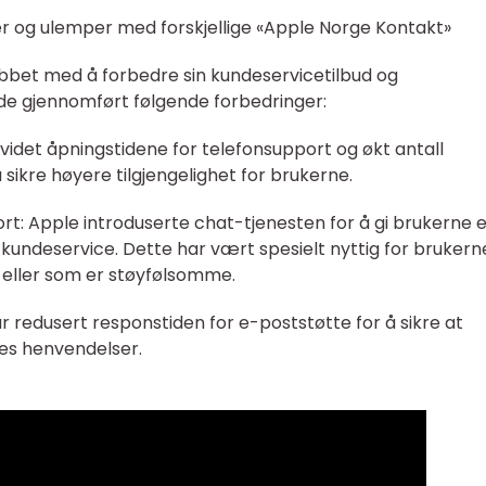
er og ulemper med forskjellige «Apple Norge Kontakt»
jobbet med å forbedre sin kundeservicetilbud og
 de gjennomført følgende forbedringer:
utvidet åpningstidene for telefonsupport og økt antall
 sikre høyere tilgjengelighet for brukerne.
t: Apple introduserte chat-tjenesten for å gi brukerne 
e kundeservice. Dette har vært spesielt nyttig for brukern
n eller som er støyfølsomme.
r redusert responstiden for e-poststøtte for å sikre at
res henvendelser.