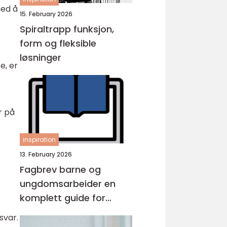
med å
15. February 2026
Spiraltrapp funksjon,
form og fleksible
løsninger
e, er
r på
inspiration
13. February 2026
Fagbrev barne og
ungdomsarbeider en
komplett guide for
voksne
svar.