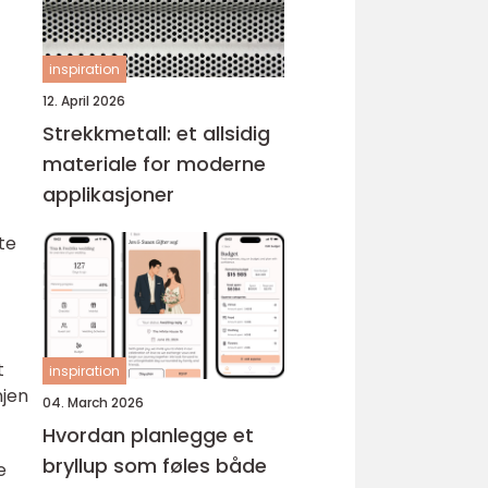
inspiration
12. April 2026
Strekkmetall: et allsidig
materiale for moderne
applikasjoner
te
t
inspiration
njen
04. March 2026
Hvordan planlegge et
bryllup som føles både
e