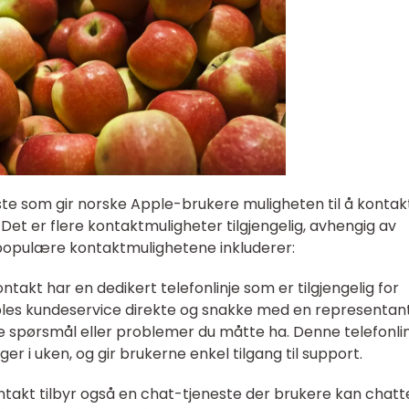
te som gir norske Apple-brukere muligheten til å kontak
et er flere kontaktmuligheter tilgjengelig, avhengig av
populære kontaktmulighetene inkluderer:
takt har en dedikert telefonlinje som er tilgjengelig for
ples kundeservice direkte og snakke med en representan
e spørsmål eller problemer du måtte ha. Denne telefonli
ger i uken, og gir brukerne enkel tilgang til support.
takt tilbyr også en chat-tjeneste der brukere kan chatt