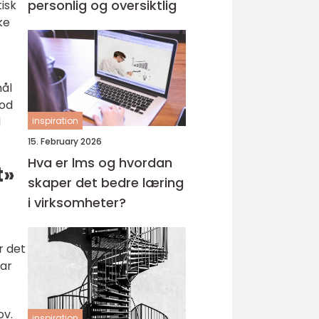
personlig og oversiktlig
isk
ke
mål
god
d
inspiration
15. February 2026
Hva er lms og hvordan
t»
skaper det bedre læring
i virksomheter?
r det
var
ov.
inspiration