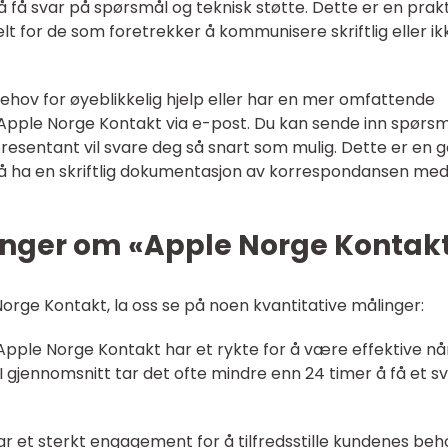
få svar på spørsmål og teknisk støtte. Dette er en prakt
t for de som foretrekker å kommunisere skriftlig eller ik
 behov for øyeblikkelig hjelp eller har en mer omfattende
 Apple Norge Kontakt via e-post. Du kan sende inn spørs
resentant vil svare deg så snart som mulig. Dette er en 
 å ha en skriftlig dokumentasjon av korrespondansen me
inger om «Apple Norge Kontak
orge Kontakt, la oss se på noen kvantitative målinger:
 Apple Norge Kontakt har et rykte for å være effektive nå
I gjennomsnitt tar det ofte mindre enn 24 timer å få et s
ar et sterkt engagement for å tilfredsstille kundenes beh