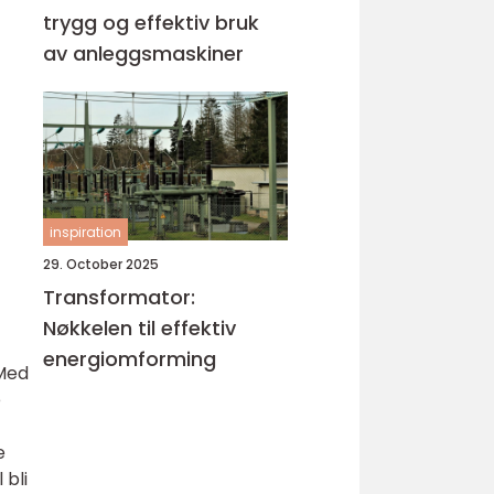
trygg og effektiv bruk
av anleggsmaskiner
inspiration
29. October 2025
Transformator:
Nøkkelen til effektiv
energiomforming
 Med
e
e
 bli