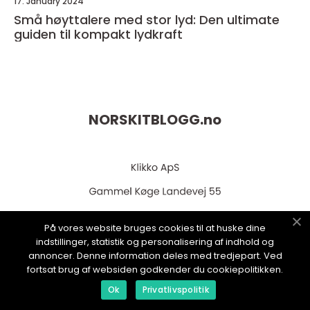
17. January 2024
Små høyttalere med stor lyd: Den ultimate
guiden til kompakt lydkraft
NORSKITBLOGG.
no
På vores website bruges cookies til at huske dine
indstillinger, statistik og personalisering af indhold og
annoncer. Denne information deles med tredjepart. Ved
web:
www.klikko.dk
fortsat brug af websiden godkender du cookiepolitikken.
Ok
Privatlivspolitik