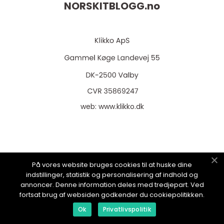
NORSKITBLOGG.
no
web:
www.klikko.dk
Menu
På vores website bruges cookies til at huske dine
indstillinger, statistik og personalisering af indhold og
annoncer. Denne information deles med tredjepart. Ved
Reklame
fortsat brug af websiden godkender du cookiepolitikken.
Om oss
Ok
Privatlivspolitik
Cookies