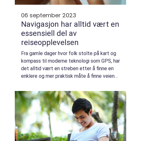
06 september 2023
Navigasjon har alltid vært en
essensiell del av
reiseopplevelsen
Fra gamle dager hvor folk stolte på kart og
kompass til moderne teknologi som GPS, har
det alltid vært en streben etter å finne en
enklere og mer praktisk måte å finne veien
på. I dag er tur apper en integrert del av
hverdagen vår. De har revolusjone...