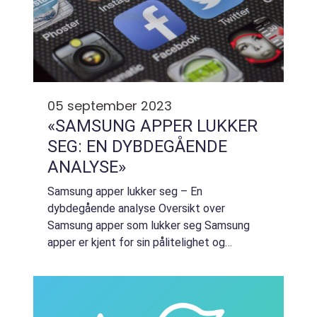
05 september 2023
«SAMSUNG APPER LUKKER
SEG: EN DYBDEGÅENDE
ANALYSE»
Samsung apper lukker seg – En
dybdegående analyse Oversikt over
Samsung apper som lukker seg Samsung
apper er kjent for sin pålitelighet og
funksjonalitet. Imidlertid opplever noen
brukere problemer med apper som lukker
seg uventet. Dette kan v...