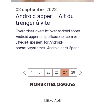
03 september 2023
Android apper – Alt du
trenger å vite
Overordnet oversikt over android apper
Android apper er applikasjoner som er
utviklet spesielt for Android-
operativsystemet. Android er et åpent
kildekode-plattform som tillater utviklere å
lage og tilpasse apper for en rekke enheter,
inkludert smart...
1
…
25
26
27
28
NORSKITBLOGG.
no