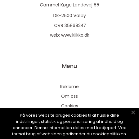
web:
www.klikko.dk
Menu
Reklame
Om oss
Cookies
På vores website bruges cookies til at huske dine
Kontakt Oss
indstillinger, statistik og personalisering af indhold og
Sitemap
annoncer. Denne information deles med tredjepart. Ved
fortsat brug af websiden godkender du cookiepolitikken.